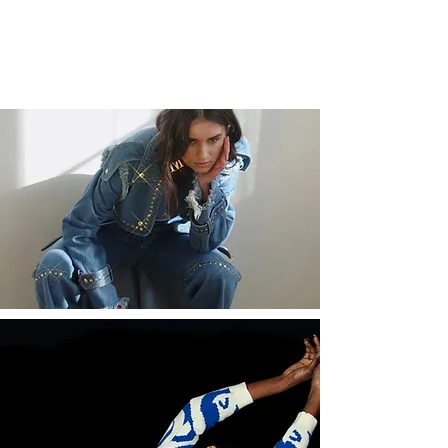
JUSQU&
#39;À
ACHETEZ MAINTENANT
50%