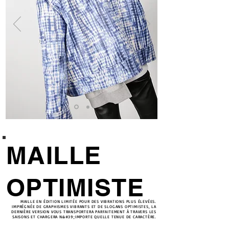
MAILLE
OPTIMISTE
MAILLE EN ÉDITION LIMITÉE POUR DES VIBRATIONS PLUS ÉLEVÉES.
IMPRÉGNÉE DE GRAPHISMES VIBRANTS ET DE SLOGANS OPTIMISTES, LA
DERNIÈRE VERSION VOUS TRANSPORTERA PARFAITEMENT À TRAVERS LES
SAISONS ET CHARGERA N&#39;IMPORTE QUELLE TENUE DE CARACTÈRE.