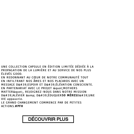
UNE COLLECTION CAPSULE EN ÉDITION LIMITÉE DÉDIÉE À LA
PROPAGATION DE LA LUMIÈRE ET AU SERVICE DE NOS PLUS
ÉLEVÉS GOOD.
EN REDONNANT AU CŒUR DE NOTRE COMMUNAUTÉ TOUT
EN INFILTRANT NOS ÂMES ET NOS PLACARDS AVEC UN
MESSAGE D&#39;ESPOIR ET D&#39;ÉLÉVATION CONSCIENTE.
EN PARTENARIAT AVEC LE PROJET &quot;MOTHERS
MATTER&quot;, REJOIGNEZ-NOUS DANS NOTRE MISSION
D&#39;ALÉVIER &amp; D&#39;ÉDUQUER
50 MÈRES
D&#39;UNE
VIE appauvrie.
LE GRAND CHANGEMENT COMMENCE PAR DE PETITES
ACTIONS.
#PFH
DÉCOUVRIR PLUS