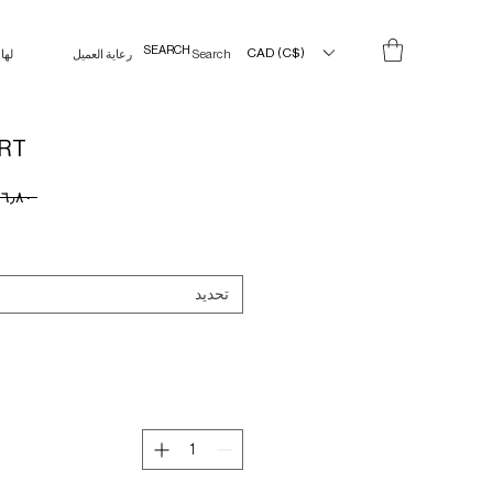
CAD (C$)
Search Results
رعاية العميل
لها
IRT
 ‏١١٦٫٨٠ CA$ 
تحديد