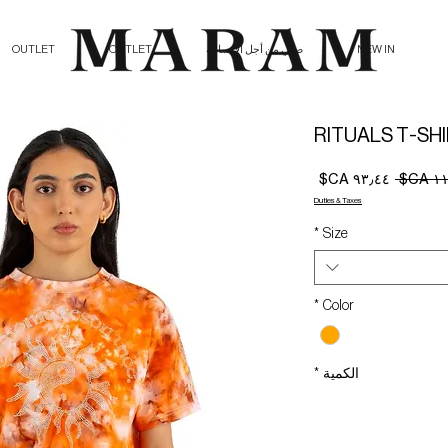
NEW IN
صلي من أجل الإنسانية
OUTLET
OUTLET
RITUALS T-SH
سعر
سعر
عادي
البيع
Duties & Taxes
*
Size
*
Color
الكمية
*