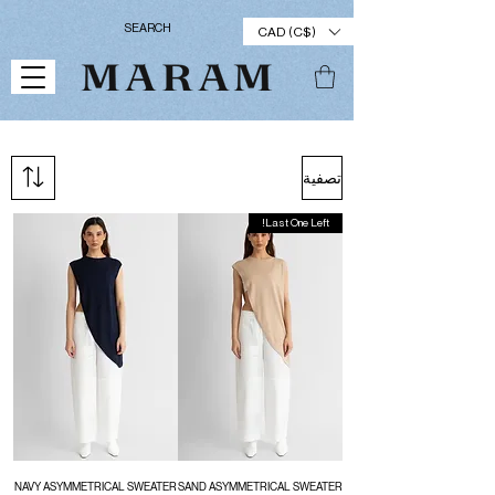
CAD (C$)
تصفية
Last One Left!
NAVY ASYMMETRICAL SWEATER
SAND ASYMMETRICAL SWEATER