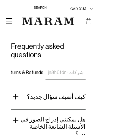
CAD (C$)
Frequently asked
questions
شركات- jn8h6fdr
Returns & Refunds
y
كيف أضيف سؤال جديد؟
لإضافة سؤال جديد ، انتقل إلى إعدادات
التطبيق واضغط على زر "إدارة الأسئلة".
هل يمكنني إدراج الصور في
الأسئلة الشائعة الخاصة
بي؟