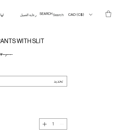
CAD (C$)
Search Results
رعاية العميل
لها
ANTS WITH SLIT
 ‏٣٢٠٫٠٠ CA$ 
تحديد