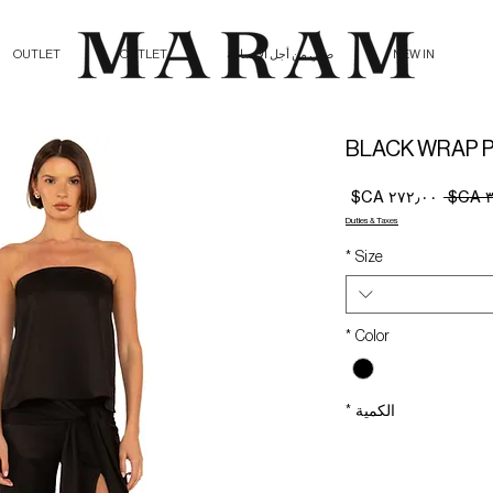
NEW IN
صلي من أجل الإنسانية
OUTLET
OUTLET
BLACK WRAP P
سعر
سعر
عادي
البيع
Duties & Taxes
*
Size
*
Color
الكمية
*