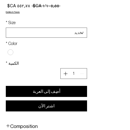
سعر
سعر
 ‏١٬١٠٥٫٥٥ CA$ 
عادي
البيع
Duties & Taxes
*
Size
*
Color
الكمية
*
أضِف إلى العربة
اشترِ الآن
Composition