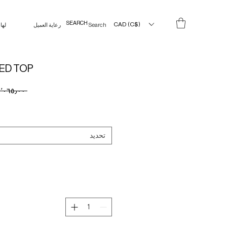
CAD (C$)
Search Results
رعاية العميل
لها
ED TOP
 ‏١٬٠٦٥٫٠٠ CA$ 
تحديد