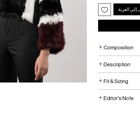
 إلى العربة
Composition:
Rabbit Fur
Description:
Multi-color Fur Top
Fit & Sizing:
Fits true to size.
Editor's Note:
Model is wearing a s
This soft and fluffy
with a a pair of tai
attire or a pair of 
OMER CARE
SOCIAL
ENTER OUR UNIVER
everyday look
RS & PROCESSING
INSTAGRAM
>