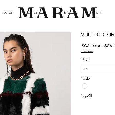
NEW IN
صلي من أجل الإنسانية
OUTLET
OUTLET
MULTI-COLOR
سعر
سعر
عادي
البيع
Duties & Taxes
*
Size
*
Color
الكمية
*