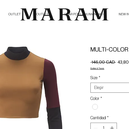
OUTLET
OUTLET
ORAR POR LA HUMANIDAD
NEW I
MULTI-COLOR
Precio
 146,00 CAD 
43,8
Duties & Taxes
Size
*
Elegir
Color
*
Cantidad
*