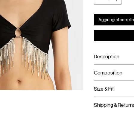
Aggiungi al carrello
Description
Spandex-Jersey 
Composition
Stretch Material
Brass Hardware
Jersey / Spandex
Crystal Chain
Size & Fit
Brass Hardware
Crystal Chain
Fits True To Size
Shipping & Return
Stretch Material
Slips On
Worldwide Shipp
Express Shipping
Free Returns wit
OMER CARE
SOCIAL
ENTER OUR UNIVER