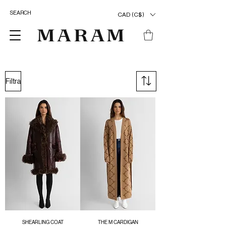
CAD (C$)
Filtra
SHEARLING COAT
THE M CARDIGAN