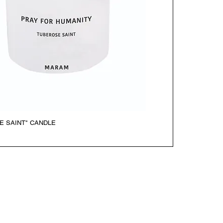
E SAINT" CANDLE
Vista rapida
SE
>