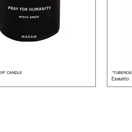
ER" CANDLE
"TUBEROS
Vista rapida
Esaurito
OMER CARE
SOCIAL
ENTER OUR UNIVER
RS & PROCESSING
INSTAGRAM
ING & RETURNS
TIKTOK
 POLICY