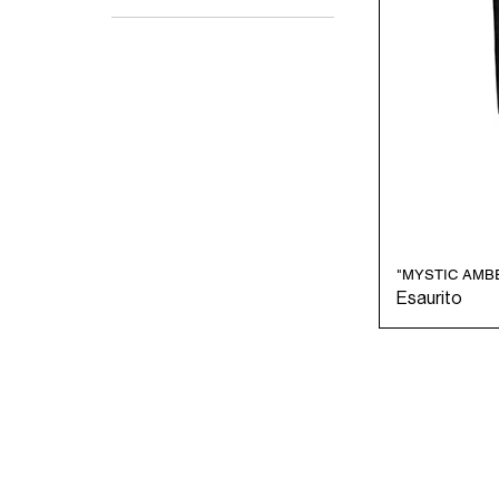
One Size
"MYSTIC AMB
Esaurito
CUSTOMER SERVICE
CUST
SHOP@MARAMPARIS.COM
ORDE
+201091888624
SHIPP
STORE
FAQ