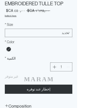
EMBROIDERED TULLE TOP
سعر
سعر
 ‏١٬١٢٥٫٠٠ CA$ 
عادي
البيع
Duties & Taxes
*
Size
*
Color
الكمية
*
غير متوفر
إخطار عند توفره
Composition