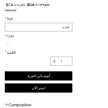
سعر
سعر
 ‏١٬٠٣٦٫٤٤ CA$ 
عادي
البيع
Duties & Taxes
*
Size
*
Color
الكمية
*
أضِف إلى العربة
اشترِ الآن
Composition