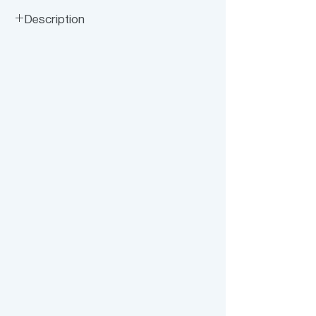
MIXED FRENCH LACE
Description
Asymmetric Silver Mixed-Lace Crop Top