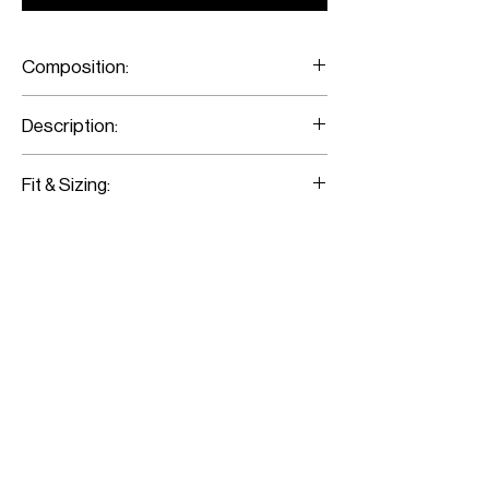
Composition:
Tweed/Lamb Leather
Description:
Pink Tweed Bomber Jacket
Fit & Sizing:
Fits true to size