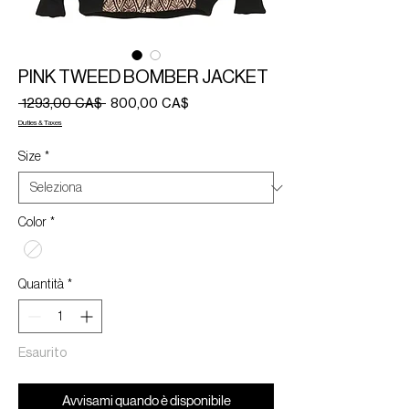
PINK TWEED BOMBER JACKET
Prezzo
Prezzo
 1293,00 CA$ 
800,00 CA$
regolare
scontato
Duties & Taxes
Size
*
Color
*
Quantità
*
Esaurito
Avvisami quando è disponibile