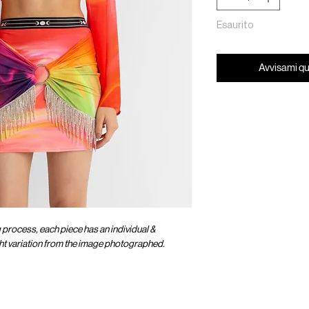
Esaurito
Avvisami qu
g process, each piece has an individual &
ight variation from the image photographed.
OMER CARE
SOCIAL
ENTER OUR UNIVER