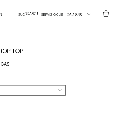
CAD (C$)
IN
SUO
SERVIZIO CLIENTI
ROP TOP
Prezzo
6 CA$
e
scontato