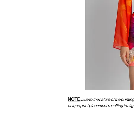
NOTE:
Due to the nature of the printin
unique print placement resulting in sl
CUSTOMER SERVICE
CUST