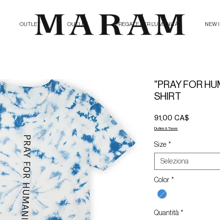
OUTLET
OUTLET
PREGATE PER L'UMANITÀ
NEW 
"PRAY FOR HUM
SHIRT
Prezzo
91,00 CA$
Duties & Taxes
Size
*
Seleziona
Color
*
Quantità
*