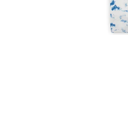
CUSTOMER SERVICE
CUST
SHOP@MARAMPARIS.COM
ORDE
+201091888624
SHIPP
STORE
FAQ