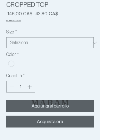
CROPPED TOP
Prezzo
Prezzo
 146,00 CA$ 
43,80 CA$
regolare
scontato
Duties & Taxes
Size
*
Color
*
Quantità
*
Aggiungi al carrello
Acquista ora