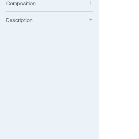
Composition
T1 JERSEY
Description
MULTI-COLOR TURTLE NECK JERSEY
CROPPED TOP