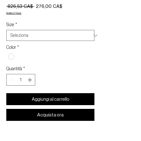
Prezzo
Prezzo
 826,53 CA$ 
276,00 CA$
regolare
scontato
Duties & Taxes
Size
*
Color
*
Quantità
*
Aggiungi al carrello
Acquista ora