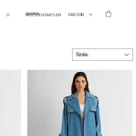
CAD (C$)
O
MÜŞTERİ HİZMETLERİ
Sırala: