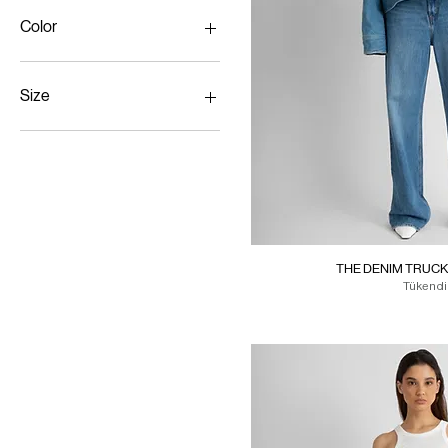
CA$174
CA$600
Color
Size
36
38
One Size
THE DENIM TRUCK
Tükendi