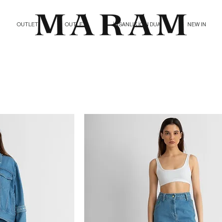
OUTLET
OUTLET
İNSANLIK İÇİN DUA
NEW IN